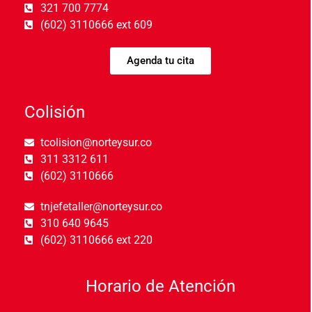
321 700 7774
(602) 3110666 ext 609
Agenda tu cita
Colisión
tcolision@norteysur.co
311 3312 611
(602) 3110666
tnjefetaller@norteysur.co
310 640 9645
(602) 3110666 ext 220
Horario de Atención