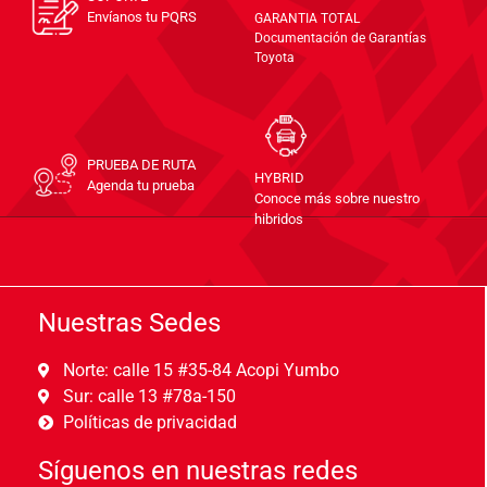
Envíanos tu PQRS
GARANTIA TOTAL
Documentación de Garantías
Toyota
PRUEBA DE RUTA
HYBRID
Agenda tu prueba
Conoce más sobre nuestro
hibridos
Nuestras Sedes
Norte: calle 15 #35-84 Acopi Yumbo
Sur: calle 13 #78a-150
Políticas de privacidad
Síguenos en nuestras redes