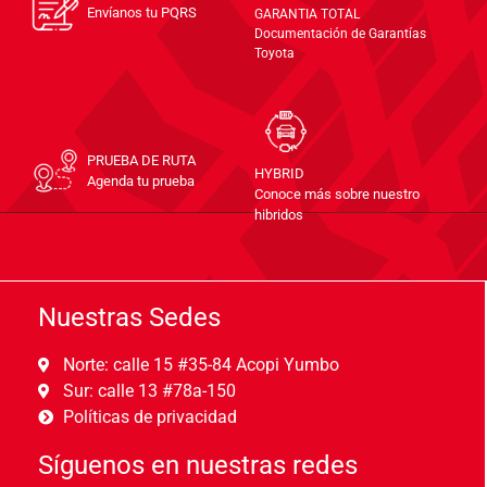
Envíanos tu PQRS
GARANTIA TOTAL
Documentación de Garantías
Toyota
PRUEBA DE RUTA
HYBRID
Agenda tu prueba
Conoce más sobre nuestro
hibridos
Nuestras Sedes
Norte: calle 15 #35-84 Acopi Yumbo
Sur: calle 13 #78a-150
Políticas de privacidad
Síguenos en nuestras redes