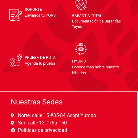
SOPORTE
Envíanos tu PQRS
GARANTIA TOTAL
Documentación de Garantías
Toyota
PRUEBA DE RUTA
HYBRID
Agenda tu prueba
Conoce más sobre nuestro
hibridos
Nuestras Sedes
Norte: calle 15 #35-84 Acopi Yumbo
Sur: calle 13 #78a-150
Políticas de privacidad